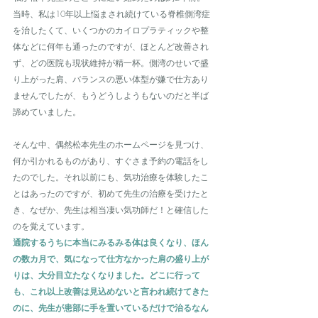
当時、私は10年以上悩まされ続けている脊椎側湾症
を治したくて、いくつかのカイロプラティックや整
体などに何年も通ったのですが、ほとんど改善され
ず、どの医院も現状維持が精一杯。側湾のせいで盛
り上がった肩、バランスの悪い体型が嫌で仕方あり
ませんでしたが、もうどうしようもないのだと半ば
諦めていました。
そんな中、偶然松本先生のホームページを見つけ、
何か引かれるものがあり、すぐさま予約の電話をし
たのでした。それ以前にも、気功治療を体験したこ
とはあったのですが、初めて先生の治療を受けたと
き、なぜか、先生は相当凄い気功師だ！と確信した
のを覚えています。
通院するうちに本当にみるみる体は良くなり、ほん
の数カ月で、気になって仕方なかった肩の盛り上が
りは、大分目立たなくなりました。どこに行って
も、これ以上改善は見込めないと言われ続けてきた
のに、先生が患部に手を置いているだけで治るなん