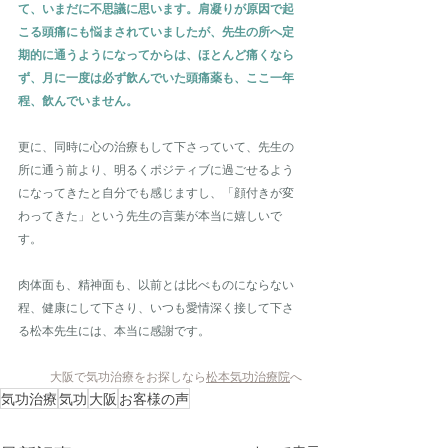
て、いまだに不思議に思います。肩凝りが原因で起
こる頭痛にも悩まされていましたが、先生の所へ定
期的に通うようになってからは、ほとんど痛くなら
ず、月に一度は必ず飲んでいた頭痛薬も、ここ一年
程、飲んでいません。
更に、同時に心の治療もして下さっていて、先生の
所に通う前より、明るくポジティブに過ごせるよう
になってきたと自分でも感じますし、「顔付きが変
わってきた」という先生の言葉が本当に嬉しいで
す。
肉体面も、精神面も、以前とは比べものにならない
程、健康にして下さり、いつも愛情深く接して下さ
る松本先生には、本当に感謝です。
大阪で気功治療をお探しなら
松本気功治療院
へ
気功治療
気功
大阪
お客様の声